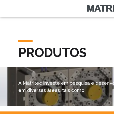
Ir
MATR
para
o
conteúdo
PRODUTOS
A Matritec investe em pesquisa e desenv
em diversas áreas, tais como: